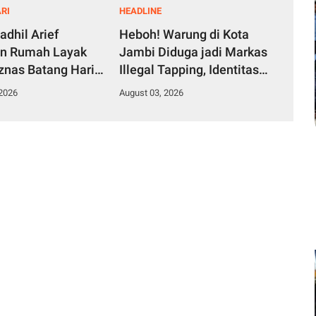
RI
HEADLINE
adhil Arief
Heboh! Warung di Kota
an Rumah Layak
Jambi Diduga jadi Markas
znas Batang Hari
Illegal Tapping, Identitas
arga Desa
Pelaku Pencurian Minyak
 2026
August 03, 2026
 Terusan
Pertamina Sudah
Diketahui