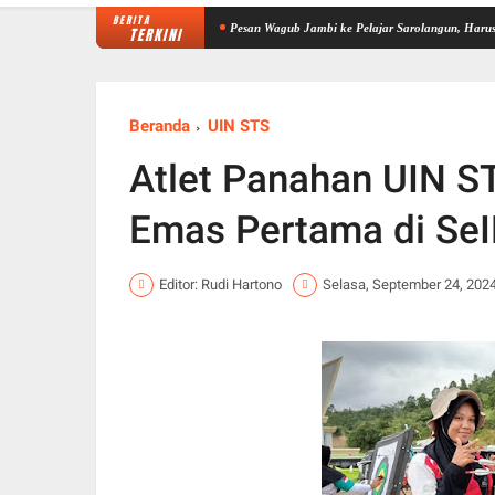
BERITA
, Libatkan 1.750 Personel
Pesan Wagub Jambi ke Pelajar Sarolangun, Harus Bijak Berm
TERKINI
Beranda
UIN STS
Atlet Panahan UIN S
Emas Pertama di SeIB
Editor: Rudi Hartono
Selasa, September 24, 202