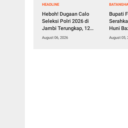
HEADLINE
BATANGHA
Heboh! Dugaan Calo
Bupati F
Seleksi Polri 2026 di
Serahk
Jambi Terungkap, 12
Huni Ba
Orang jadi Korban, 2
untuk W
August 06, 2026
August 05,
Anggota Diamankan
Simpang