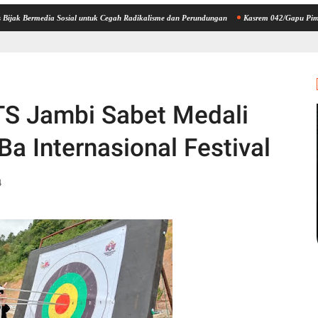
edia Sosial untuk Cegah Radikalisme dan Perundungan
Kasrem 042/Gapu Pimpin Ziarah
TS Jambi Sabet Medali
a Internasional Festival
4