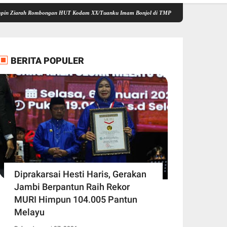
 Rombongan HUT Kodam XX/Tuanku Imam Bonjol di TMP Satria Bhakti
Semarak HUT ke
BERITA POPULER
Diprakarsai Hesti Haris, Gerakan
Jambi Berpantun Raih Rekor
MURI Himpun 104.005 Pantun
Melayu