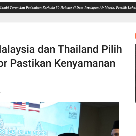
an Padamkan Karhutla 50 Hektare di Desa Persiapan Air Merah, Pemilik Lahan Diselidiki
laysia dan Thailand Pilih
or Pastikan Kenyamanan
4