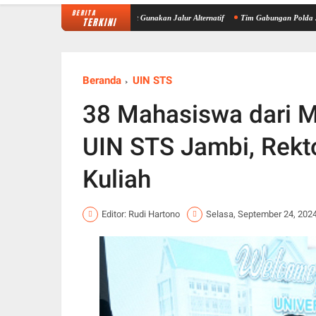
BERITA
da Jambi Imbau Masyarakat Gunakan Jalur Alternatif
Tim Gabungan Polda Jambi Turun d
TERKINI
Beranda
UIN STS
38 Mahasiswa dari Ma
UIN STS Jambi, Rekt
Kuliah
Editor: Rudi Hartono
Selasa, September 24, 202