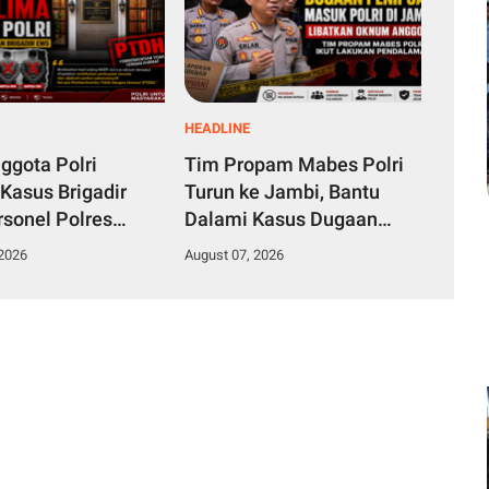
HEADLINE
ggota Polri
Tim Propam Mabes Polri
 Kasus Brigadir
Turun ke Jambi, Bantu
sonel Polres
Dalami Kasus Dugaan
 Jabung Timur
Penipuan Rekrutmen
 2026
August 07, 2026
a Dipecat
Bintara Polri 2026