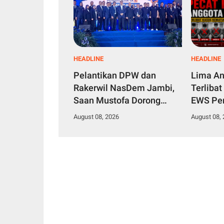
HEADLINE
HEADLINE
Pelantikan DPW dan
Lima An
Rakerwil NasDem Jambi,
Terlibat
Saan Mustofa Dorong
EWS Per
Kader Tingkatkan
Tanjung
August 08, 2026
August 08,
Perolehan Kursi 2029
Akhirny
Target Tembus 4 Besar