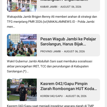
Presisi Merdeka Run 2026,
KABAR JAMBI
-
AUGUST 06, 2026
Libatkan 1.750 Personel
Wakapolda Jambi Brigjen Benny Ali memberi arahan di strategi dan
TFG menjelang PMR 2026.(ist)MAKALAMNEWS.ID - Polda Jambi
men...
Pesan Wagub Jambi ke Pelajar
Sarolangun, Harus Bijak
Bermedia Sosial untuk Cegah
PROVINSI JAMBI
-
AUGUST 06, 2026
Radikalisme dan Perundungan
Wakil Gubernur Jambi Abdullah Sani saat membuka sosialisasi
akbar pencegehan IRET, TCC dan perundungan di Kabupaten
Sarolangun.(*)...
Kasrem 042/Gapu Pimpin
Ziarah Rombongan HUT Kodam
XX/Tuanku Imam Bonjol di
KOREM 042/GAPU
-
AUGUST 06, 2026
TMP Satria Bhakti
Kasrem 042/Gapu saat menjadi inspektur upacara ziarah di TMP