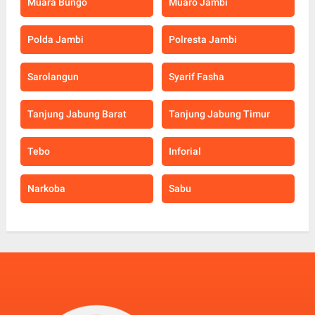
Muara Bungo
Muaro Jambi
Polda Jambi
Polresta Jambi
Sarolangun
Syarif Fasha
Tanjung Jabung Barat
Tanjung Jabung Timur
Tebo
Inforial
Narkoba
Sabu