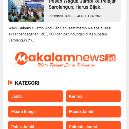
Pesan Wagub Jambi ke Pelajar
Sarolangun, Harus Bijak
Bermedia Sosial untuk Cegah
PROVINSI JAMBI
-
AUGUST 06, 2026
Radikalisme dan Perundungan
Wakil Gubernur Jambi Abdullah Sani saat membuka sosialisasi
akbar pencegehan IRET, TCC dan perundungan di Kabupaten
Sarolangun.(*)...
KATEGORI
Jambi
Kerinci
Muara Bungo
Muaro Jambi
Polda Jambi
Polresta Jambi