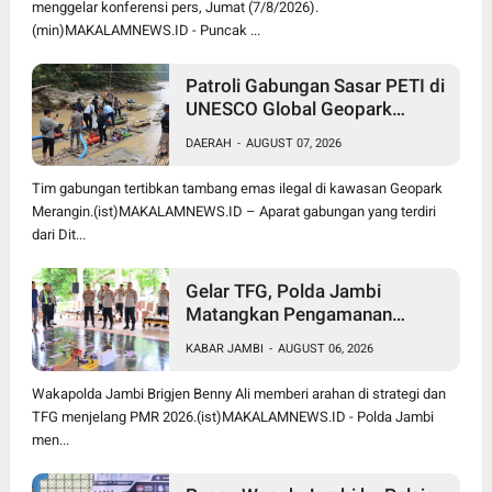
menggelar konferensi pers, Jumat (7/8/2026).
(min)MAKALAMNEWS.ID - Puncak ...
Patroli Gabungan Sasar PETI di
UNESCO Global Geopark
Merangin, Polisi Amankan
DAERAH
-
AUGUST 07, 2026
Peralatan Digunakan Tambang
Emas Ilegal
Tim gabungan tertibkan tambang emas ilegal di kawasan Geopark
Merangin.(ist)MAKALAMNEWS.ID – Aparat gabungan yang terdiri
dari Dit...
Gelar TFG, Polda Jambi
Matangkan Pengamanan
Presisi Merdeka Run 2026,
KABAR JAMBI
-
AUGUST 06, 2026
Libatkan 1.750 Personel
Wakapolda Jambi Brigjen Benny Ali memberi arahan di strategi dan
TFG menjelang PMR 2026.(ist)MAKALAMNEWS.ID - Polda Jambi
men...