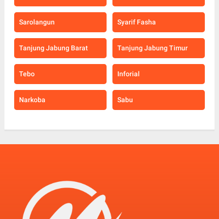
Sarolangun
Syarif Fasha
Tanjung Jabung Barat
Tanjung Jabung Timur
Tebo
Inforial
Narkoba
Sabu