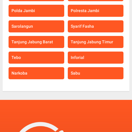
Polda Jambi
Polresta Jambi
Sarolangun
Syarif Fasha
Tanjung Jabung Barat
Tanjung Jabung Timur
Tebo
Inforial
Narkoba
Sabu