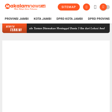
SITEMAP
PROVINSI JAMBI
KOTA JAMBI
DPRD KOTA JAMBI
DPRD PROVINSI
BERITA
i Sungai Nalo Tantan Ditemukan Meninggal Dunia 3 Km dari Lokasi Awal
Al Haris Pas
TERKINI