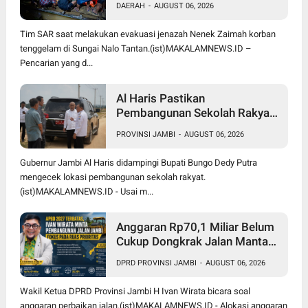
DAERAH
-
AUGUST 06, 2026
Dunia 3 Km dari Lokasi Awal
Tim SAR saat melakukan evakuasi jenazah Nenek Zaimah korban
tenggelam di Sungai Nalo Tantan.(ist)MAKALAMNEWS.ID –
Pencarian yang d...
Al Haris Pastikan
Pembangunan Sekolah Rakyat
dan BTN Bungo Green City Beri
PROVINSI JAMBI
-
AUGUST 06, 2026
Manfaat bagi Masyarakat
Gubernur Jambi Al Haris didampingi Bupati Bungo Dedy Putra
mengecek lokasi pembangunan sekolah rakyat.
(ist)MAKALAMNEWS.ID - Usai m...
Anggaran Rp70,1 Miliar Belum
Cukup Dongkrak Jalan Mantap
di Jambi, Ivan Wirata Dorong
DPRD PROVINSI JAMBI
-
AUGUST 06, 2026
Pemprov Jemput Dana Pusat
Wakil Ketua DPRD Provinsi Jambi H Ivan Wirata bicara soal
anggaran perbaikan jalan.(ist)MAKALAMNEWS.ID - Alokasi anggaran