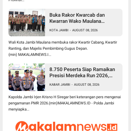
Buka Rakor Kwarcab dan
Kwarran Wako Maulana
Siapkan Jalur Prestasi SPMB,
KOTA JAMBI
-
AUGUST 08, 2026
Kemas Faried Targetkan 1.000
Pramuka Garuda
Wali Kota Jambi Maulana membuka rakor Kwartir Cabang, Kwartir
Ranting, dan Majelis Pembimbing Gugus Depan.
(min) MAKALAMNEWS.I...
8.750 Peserta Siap Ramaikan
Presisi Merdeka Run 2026,
Polda Jambi Turunkan 1.848
KABAR JAMBI
-
AUGUST 08, 2026
Personel untuk Pengamanan
Kapolda Jambi Irjen Krisno H Siregar beri keterangan pers mengenai
pengamanan PMR 2026.(min)MAKALAMNEWS.ID - Polda Jambi
menyiapka...