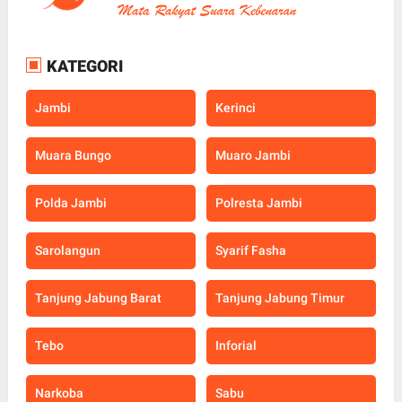
KATEGORI
Jambi
Kerinci
Muara Bungo
Muaro Jambi
Polda Jambi
Polresta Jambi
Sarolangun
Syarif Fasha
Tanjung Jabung Barat
Tanjung Jabung Timur
Tebo
Inforial
Narkoba
Sabu