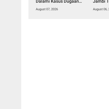
Dalami Kasus Dugaan
Jambi T
Penipuan Rekrutmen
Orang ja
August 07, 2026
August 06,
Bintara Polri 2026
Anggot