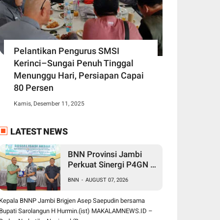
Pelantikan Pengurus SMSI
Kerinci–Sungai Penuh Tinggal
Menunggu Hari, Persiapan Capai
80 Persen
Kamis, Desember 11, 2025
LATEST NEWS
BNN Provinsi Jambi
Perkuat Sinergi P4GN di
Sarolangun, Brigjen
BNN
-
AUGUST 07, 2026
Asep Ingatkan Bahaya
Vape Zombie
Kepala BNNP Jambi Brigjen Asep Saepudin bersama
Bupati Sarolangun H Hurmin.(ist) MAKALAMNEWS.ID –