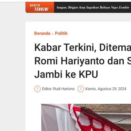
BERITA
rkuat Sinergi P4GN di Sarolangun, Brigjen Asep Ingatkan Bahaya Vape Zombie
Dipimpin
TERKINI
Beranda
Politik
Kabar Terkini, Dite
Romi Hariyanto dan 
Jambi ke KPU
Editor: Rudi Hartono
Kamis, Agustus 29, 2024