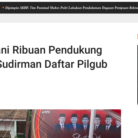
 AKBP, Tim Paminal Mabes Polri Lakukan Pendalaman Dugaan Penipuan Rekrutmen Bintara
mani Ribuan Pendukung
Sudirman Daftar Pilgub