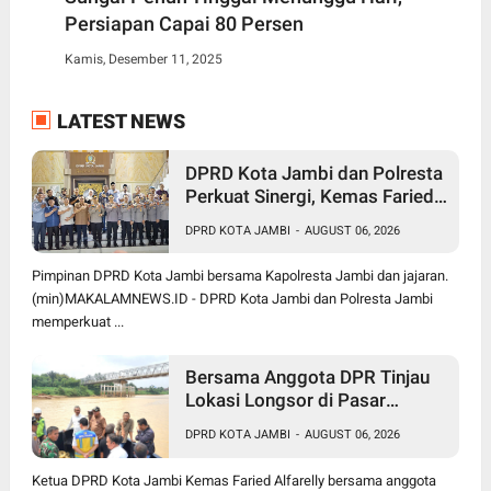
Persiapan Capai 80 Persen
Kamis, Desember 11, 2025
LATEST NEWS
DPRD Kota Jambi dan Polresta
Perkuat Sinergi, Kemas Faried:
Kamtibmas jadi Prioritas
DPRD KOTA JAMBI
-
AUGUST 06, 2026
Bersama
Pimpinan DPRD Kota Jambi bersama Kapolresta Jambi dan jajaran.
(min)MAKALAMNEWS.ID - DPRD Kota Jambi dan Polresta Jambi
memperkuat ...
Bersama Anggota DPR Tinjau
Lokasi Longsor di Pasar
Panjang, Ketua DPRD Kota
DPRD KOTA JAMBI
-
AUGUST 06, 2026
Jambi Dorong Pusat Bangun
Turap Sungai Batanghari
Ketua DPRD Kota Jambi Kemas Faried Alfarelly bersama anggota