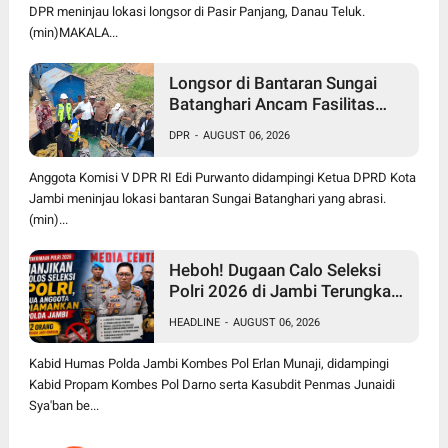
DPR meninjau lokasi longsor di Pasir Panjang, Danau Teluk.
(min)MAKALA...
Longsor di Bantaran Sungai
Batanghari Ancam Fasilitas
Vital di Pasir Panjang, Edi
DPR
-
AUGUST 06, 2026
Purwanto Siap Perjuangkan
Pembangunan Turap
Anggota Komisi V DPR RI Edi Purwanto didampingi Ketua DPRD Kota
Jambi meninjau lokasi bantaran Sungai Batanghari yang abrasi.
(min)...
Heboh! Dugaan Calo Seleksi
Polri 2026 di Jambi Terungkap,
12 Orang jadi Korban, 2
HEADLINE
-
AUGUST 06, 2026
Anggota Diamankan
Kabid Humas Polda Jambi Kombes Pol Erlan Munaji, didampingi
Kabid Propam Kombes Pol Darno serta Kasubdit Penmas Junaidi
Sya'ban be...