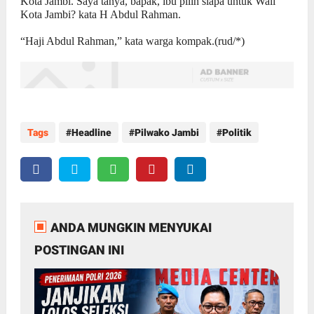
Kota Jambi. Saya tanya, bapak, ibu pilih siapa untuk Wali
Kota Jambi? kata H Abdul Rahman.
“Haji Abdul Rahman,” kata warga kompak.(rud/*)
Tags
Headline
Pilwako Jambi
Politik
ANDA MUNGKIN MENYUKAI
POSTINGAN INI