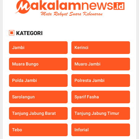
KATEGORI
Jambi
Kerinci
Muara Bungo
Muaro Jambi
Polda Jambi
Polresta Jambi
Sarolangun
Syarif Fasha
Tanjung Jabung Barat
Tanjung Jabung Timur
Tebo
Inforial