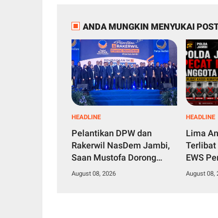
ANDA MUNGKIN MENYUKAI POST
HEADLINE
HEADLINE
Pelantikan DPW dan
Lima An
Rakerwil NasDem Jambi,
Terlibat
Saan Mustofa Dorong
EWS Per
Kader Tingkatkan
Tanjung
August 08, 2026
August 08,
Perolehan Kursi 2029
Akhirny
Target Tembus 4 Besar