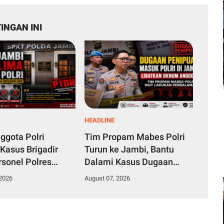
INGAN INI
HEADLINE
ggota Polri
Tim Propam Mabes Polri
 Kasus Brigadir
Turun ke Jambi, Bantu
sonel Polres
Dalami Kasus Dugaan
 Jabung Timur
Penipuan Rekrutmen
 2026
August 07, 2026
a Dipecat
Bintara Polri 2026