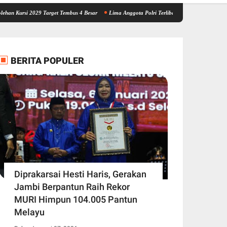
029 Target Tembus 4 Besar
Lima Anggota Polri Terlibat Kasus Brigadir EWS Personel Po
BERITA POPULER
Diprakarsai Hesti Haris, Gerakan
Jambi Berpantun Raih Rekor
MURI Himpun 104.005 Pantun
Melayu