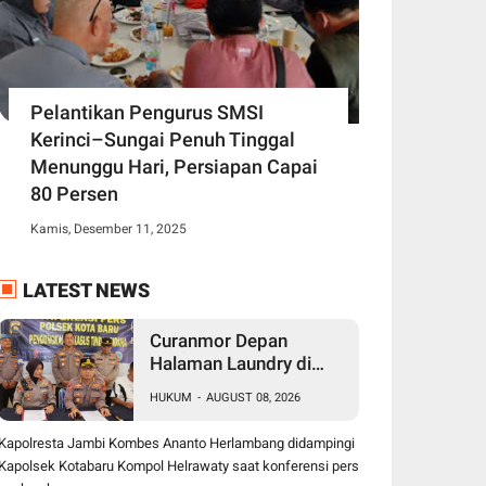
Pelantikan Pengurus SMSI
Kerinci–Sungai Penuh Tinggal
Menunggu Hari, Persiapan Capai
80 Persen
Kamis, Desember 11, 2025
LATEST NEWS
Curanmor Depan
Halaman Laundry di
Kenali Asam Bawah
HUKUM
-
AUGUST 08, 2026
Kota Jambi, Tiga Pelaku
Ditangkap Polisi
Kapolresta Jambi Kombes Ananto Herlambang didampingi
Kapolsek Kotabaru Kompol Helrawaty saat konferensi pers