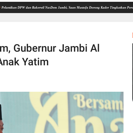
DPW dan Rakerwil NasDem Jambi, Saan Mustofa Dorong Kader Tingkatkan Perolehan Kursi 2
am, Gubernur Jambi Al
Anak Yatim