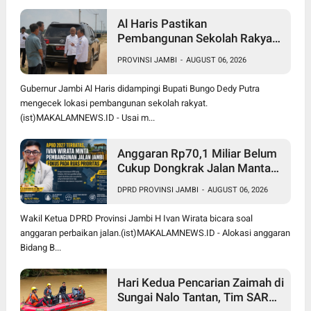
Al Haris Pastikan
Pembangunan Sekolah Rakyat
dan BTN Bungo Green City Beri
PROVINSI JAMBI
-
AUGUST 06, 2026
Manfaat bagi Masyarakat
Gubernur Jambi Al Haris didampingi Bupati Bungo Dedy Putra
mengecek lokasi pembangunan sekolah rakyat.
(ist)MAKALAMNEWS.ID - Usai m...
Anggaran Rp70,1 Miliar Belum
Cukup Dongkrak Jalan Mantap
di Jambi, Ivan Wirata Dorong
DPRD PROVINSI JAMBI
-
AUGUST 06, 2026
Pemprov Jemput Dana Pusat
Wakil Ketua DPRD Provinsi Jambi H Ivan Wirata bicara soal
anggaran perbaikan jalan.(ist)MAKALAMNEWS.ID - Alokasi anggaran
Bidang B...
Hari Kedua Pencarian Zaimah di
Sungai Nalo Tantan, Tim SAR