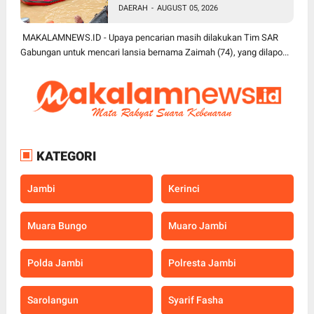
Gabungan Perluas Area
DAERAH
-
AUGUST 05, 2026
Pencarian
MAKALAMNEWS.ID - Upaya pencarian masih dilakukan Tim SAR
Gabungan untuk mencari lansia bernama Zaimah (74), yang dilapo...
KATEGORI
Jambi
Kerinci
Muara Bungo
Muaro Jambi
Polda Jambi
Polresta Jambi
Sarolangun
Syarif Fasha