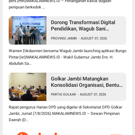
pers.(min)MAKALAMNEWS.ID – Penanganan kasus dugaan
penipuan berkedok ...
Dorong Transformasi Digital
Pendidikan, Wagub Sani
Bersama Wamen Dikdasmen
PROVINSI JAMBI
-
AUGUST 07, 2026
Luncurkan Aplikasi Bungo
Pintar
Wamen Dikdasmen bersama Wagub Jambi launching aplikasi Bungo
Pintar.(ist)MAKALAMNEWS.ID - Wakil Gubernur Jambi Drs. H.
Abdullah Sa...
Golkar Jambi Matangkan
Konsolidasi Organisasi, Bentuk
Panitia Pelantikan, Rakerda dan
PARTAI GOLKAR
-
AUGUST 07, 2026
Bimtek 2026
Rapat pengurus Harian DPD yang digelar di Sekretariat DPD Golkar
Jambi, Jumat (7/8/2026).MAKALAMNEWS.ID – Dewan Pimpinan
Daerah (D...