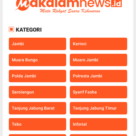
KATEGORI
Jambi
Kerinci
Muara Bungo
Muaro Jambi
Polda Jambi
Polresta Jambi
Sarolangun
Syarif Fasha
Tanjung Jabung Barat
Tanjung Jabung Timur
Tebo
Inforial