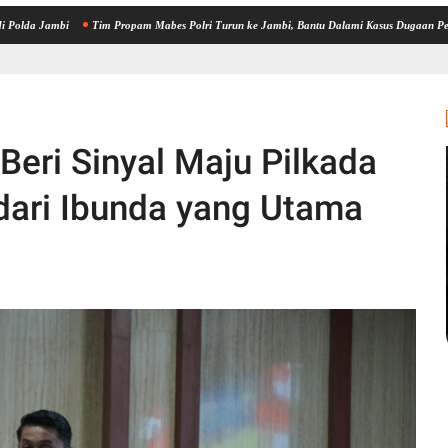
i
Tim Propam Mabes Polri Turun ke Jambi, Bantu Dalami Kasus Dugaan Penipuan Rekrut
Beri Sinyal Maju Pilkada
dari Ibunda yang Utama