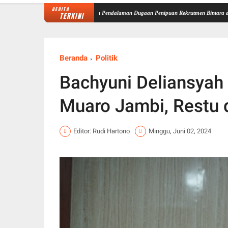
BERITA
minal Mabes Polri Lakukan Pendalaman Dugaan Penipuan Rekrutmen Bintara di Polda Jamb
TERKINI
Beranda
Politik
Bachyuni Deliansyah 
Muaro Jambi, Restu 
Editor: Rudi Hartono
Minggu, Juni 02, 2024