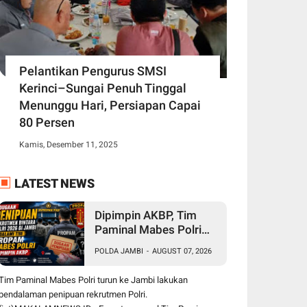
Pelantikan Pengurus SMSI
Kerinci–Sungai Penuh Tinggal
Menunggu Hari, Persiapan Capai
80 Persen
Kamis, Desember 11, 2025
LATEST NEWS
Dipimpin AKBP, Tim
Paminal Mabes Polri
Lakukan Pendalaman
POLDA JAMBI
-
AUGUST 07, 2026
Dugaan Penipuan
Rekrutmen Bintara di
Tim Paminal Mabes Polri turun ke Jambi lakukan
Polda Jambi
pendalaman penipuan rekrutmen Polri.