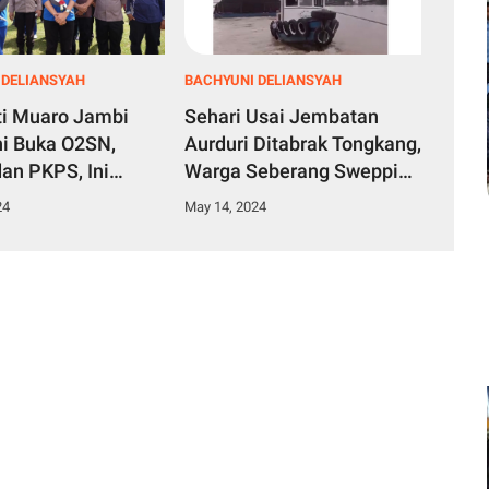
 DELIANSYAH
BACHYUNI DELIANSYAH
ti Muaro Jambi
Sehari Usai Jembatan
i Buka O2SN,
Aurduri Ditabrak Tongkang,
an PKPS, Ini
Warga Seberang Swepping
ya
Ponton Batubara
24
May 14, 2024