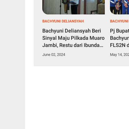
BACHYUNI DELIANSYAH
BACHYUNI
Bachyuni Deliansyah Beri
Pj Bupa
Sinyal Maju Pilkada Muaro
Bachyun
Jambi, Restu dari Ibunda
FLS2N d
yang Utama
Pesann
June 02, 2024
May 14, 20