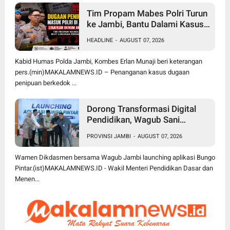
Tim Propam Mabes Polri Turun
ke Jambi, Bantu Dalami Kasus
Dugaan Penipuan Rekrutmen
HEADLINE
-
AUGUST 07, 2026
Bintara Polri 2026
Kabid Humas Polda Jambi, Kombes Erlan Munaji beri keterangan
pers.(min)MAKALAMNEWS.ID – Penanganan kasus dugaan
penipuan berkedok ...
Dorong Transformasi Digital
Pendidikan, Wagub Sani
Bersama Wamen Dikdasmen
PROVINSI JAMBI
-
AUGUST 07, 2026
Luncurkan Aplikasi Bungo
Pintar
Wamen Dikdasmen bersama Wagub Jambi launching aplikasi Bungo
Pintar.(ist)MAKALAMNEWS.ID - Wakil Menteri Pendidikan Dasar dan
Menen...