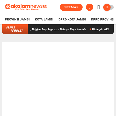
SITEMAP
PROVINSI JAMBI
KOTA JAMBI
DPRD KOTA JAMBI
DPRD PROVINSI
BERITA
BNN Provinsi Jambi Perkuat Sinergi P4GN di Sarolangun, Brigjen Asep I
TERKINI