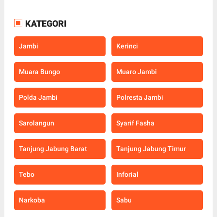
KATEGORI
Jambi
Kerinci
Muara Bungo
Muaro Jambi
Polda Jambi
Polresta Jambi
Sarolangun
Syarif Fasha
Tanjung Jabung Barat
Tanjung Jabung Timur
Tebo
Inforial
Narkoba
Sabu