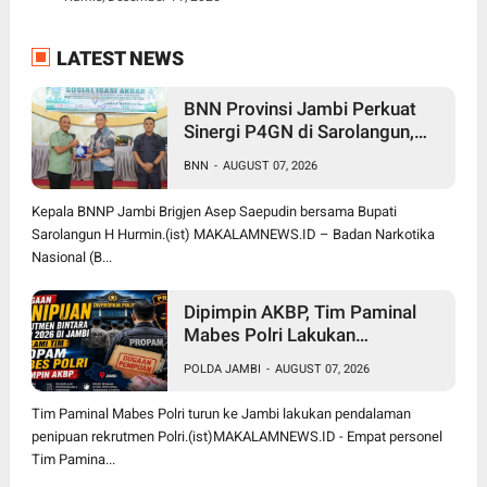
LATEST NEWS
BNN Provinsi Jambi Perkuat
Sinergi P4GN di Sarolangun,
Brigjen Asep Ingatkan Bahaya
BNN
-
AUGUST 07, 2026
Vape Zombie
Kepala BNNP Jambi Brigjen Asep Saepudin bersama Bupati
Sarolangun H Hurmin.(ist) MAKALAMNEWS.ID – Badan Narkotika
Nasional (B...
Dipimpin AKBP, Tim Paminal
Mabes Polri Lakukan
Pendalaman Dugaan Penipuan
POLDA JAMBI
-
AUGUST 07, 2026
Rekrutmen Bintara di Polda
Jambi
Tim Paminal Mabes Polri turun ke Jambi lakukan pendalaman
penipuan rekrutmen Polri.(ist)MAKALAMNEWS.ID - Empat personel
Tim Pamina...