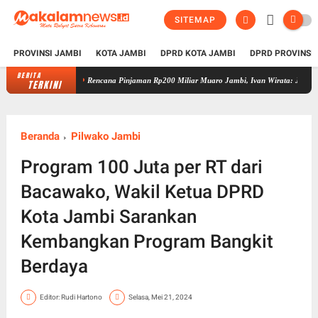
SITEMAP
PROVINSI JAMBI
KOTA JAMBI
DPRD KOTA JAMBI
DPRD PROVINSI
BERITA
Rencana Pinjaman Rp200 Miliar Muaro Jambi, Ivan Wirata: Jangan Sekadar Be
TERKINI
Beranda
Pilwako Jambi
Program 100 Juta per RT dari
Bacawako, Wakil Ketua DPRD
Kota Jambi Sarankan
Kembangkan Program Bangkit
Berdaya
Editor: Rudi Hartono
Selasa, Mei 21, 2024