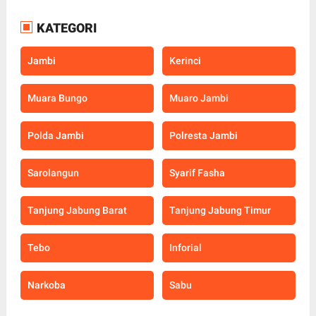
KATEGORI
Jambi
Kerinci
Muara Bungo
Muaro Jambi
Polda Jambi
Polresta Jambi
Sarolangun
Syarif Fasha
Tanjung Jabung Barat
Tanjung Jabung Timur
Tebo
Inforial
Narkoba
Sabu