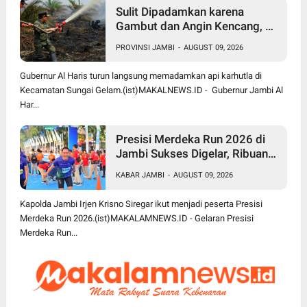
Sulit Dipadamkan karena
Gambut dan Angin Kencang, Al
Haris Turun Langsung Jibaku
PROVINSI JAMBI
-
AUGUST 09, 2026
Padamkan Karhutla di Sungai
Gelam
Gubernur Al Haris turun langsung memadamkan api karhutla di
Kecamatan Sungai Gelam.(ist)MAKALNEWS.ID - Gubernur Jambi Al
Har...
Presisi Merdeka Run 2026 di
Jambi Sukses Digelar, Ribuan
Peserta dari Berbagai Daerah
KABAR JAMBI
-
AUGUST 09, 2026
Ramaikan Event Nasional
Kapolda Jambi Irjen Krisno Siregar ikut menjadi peserta Presisi
Merdeka Run 2026.(ist)MAKALAMNEWS.ID - Gelaran Presisi
Merdeka Run...