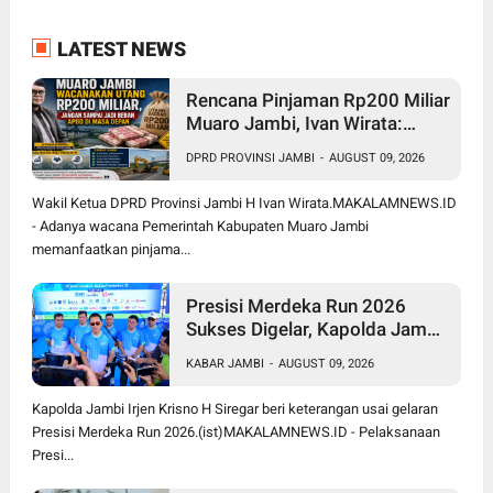
LATEST NEWS
Rencana Pinjaman Rp200 Miliar
Muaro Jambi, Ivan Wirata:
Jangan Sekadar Berutang,
DPRD PROVINSI JAMBI
-
AUGUST 09, 2026
Harus jadi Investasi
Pembangunan
Wakil Ketua DPRD Provinsi Jambi H Ivan Wirata.MAKALAMNEWS.ID
- Adanya wacana Pemerintah Kabupaten Muaro Jambi
memanfaatkan pinjama...
Presisi Merdeka Run 2026
Sukses Digelar, Kapolda Jambi
Apresiasi Sinergi Polisi, Pemda
KABAR JAMBI
-
AUGUST 09, 2026
dan Masyarakat
Kapolda Jambi Irjen Krisno H Siregar beri keterangan usai gelaran
Presisi Merdeka Run 2026.(ist)MAKALAMNEWS.ID - Pelaksanaan
Presi...