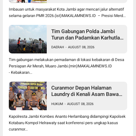
Jalur Alternatif
Imbauan untuk masyarakat Kota Jambi agar mencari jalur alternatif
selama gelaran PMR 2026.(ist)MAKALAMNEWS.ID – Presisi Merd...
Tim Gabungan Polda Jambi
Turun dan Padamkan Karhutla
50 Hektare di Desa Persiapan
DAERAH
-
AUGUST 08, 2026
Air Merah, Pemilik Lahan
Diselidiki
Tim gabungan melakukan pemadaman di lokasi kebakaran di Desa
Persiapan Air Merah, Muaro Jambi.(min)MAKALAMNEWS.ID
- Kebakaran...
Curanmor Depan Halaman
Laundry di Kenali Asam Bawah
Kota Jambi, Tiga Pelaku
HUKUM
-
AUGUST 08, 2026
Ditangkap Polisi
Kapolresta Jambi Kombes Ananto Herlambang didampingi Kapolsek
Kotabaru Kompol Helrawaty saat konferensi pers ungkap kasus
curanmor...