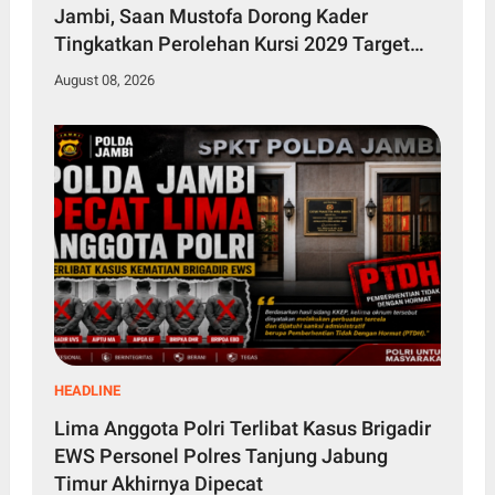
Jambi, Saan Mustofa Dorong Kader
Tingkatkan Perolehan Kursi 2029 Target
Tembus 4 Besar
August 08, 2026
HEADLINE
Lima Anggota Polri Terlibat Kasus Brigadir
EWS Personel Polres Tanjung Jabung
Timur Akhirnya Dipecat