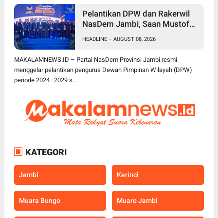
Pelantikan DPW dan Rakerwil
NasDem Jambi, Saan Mustofa
Dorong Kader Tingkatkan
HEADLINE
-
AUGUST 08, 2026
Perolehan Kursi 2029 Target
Tembus 4 Besar
MAKALAMNEWS.ID – Partai NasDem Provinsi Jambi resmi
menggelar pelantikan pengurus Dewan Pimpinan Wilayah (DPW)
periode 2024–2029 s...
KATEGORI
Jambi
Kerinci
Muara Bungo
Muaro Jambi