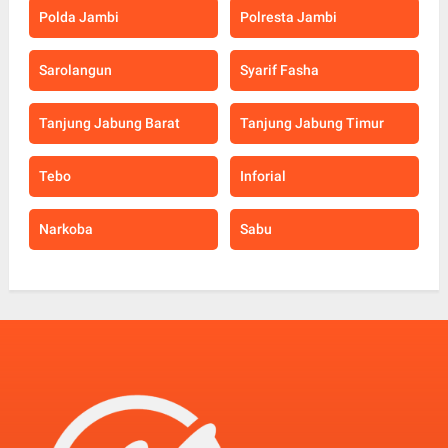
Polda Jambi
Polresta Jambi
Sarolangun
Syarif Fasha
Tanjung Jabung Barat
Tanjung Jabung Timur
Tebo
Inforial
Narkoba
Sabu