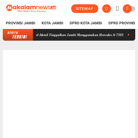
SITEMAP
PROVINSI JAMBI
KOTA JAMBI
DPRD KOTA JAMBI
DPRD PROVINSI
BERITA
Taruna Bhakti 2026 di Sekolah Rakyat Selesai, Taruna Akpol-Akmil Tingg
TERKINI