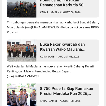
Polda Jambi Pastikan
Penanganan Karhutla 50
Hektare di Sungai Gelam
KABAR JAMBI
-
AUGUST 08, 2026
Berjalan Maksimal
Tim gabungan berusaha memadamkan api karhutla di Sungai Gelam,
Muaro Jambi.(min)MAKALAMNEWS.ID - Polda Jambi bersama BPBD
Provinsi...
Buka Rakor Kwarcab dan
Kwarran Wako Maulana
Siapkan Jalur Prestasi SPMB,
KOTA JAMBI
-
AUGUST 08, 2026
Kemas Faried Targetkan 1.000
Pramuka Garuda
Wali Kota Jambi Maulana membuka rakor Kwartir Cabang, Kwartir
Ranting, dan Majelis Pembimbing Gugus Depan.
(min) MAKALAMNEWS.I...
8.750 Peserta Siap Ramaikan
Presisi Merdeka Run 2026,
Polda Jambi Turunkan 1.848
KABAR JAMBI
-
AUGUST 08, 2026
Personel untuk Pengamanan