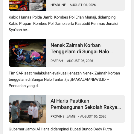
12 Orang jadi Korban, 2
HEADLINE
-
AUGUST 06, 2026
Anggota Diamankan
Kabid Humas Polda Jambi Kombes Pol Erlan Munaji, didampingi
Kabid Propam Kombes Pol Darno serta Kasubdit Penmas Junaidi
Sya'ban be...
Nenek Zaimah Korban
Tenggelam di Sungai Nalo
Tantan Ditemukan Meninggal
DAERAH
-
AUGUST 06, 2026
Dunia 3 Km dari Lokasi Awal
Tim SAR saat melakukan evakuasi jenazah Nenek Zaimah korban
tenggelam di Sungai Nalo Tantan.(ist)MAKALAMNEWS.ID –
Pencarian yang d...
Al Haris Pastikan
Pembangunan Sekolah Rakyat
dan BTN Bungo Green City Beri
PROVINSI JAMBI
-
AUGUST 06, 2026
Manfaat bagi Masyarakat
Gubernur Jambi Al Haris didampingi Bupati Bungo Dedy Putra