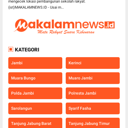
mengecek lokasi pembangunan sekolah rakyat.
(ist)MAKALAMNEWS.ID - Usai m...
KATEGORI
Jambi
Kerinci
Muara Bungo
Muaro Jambi
Polda Jambi
Polresta Jambi
Sarolangun
Syarif Fasha
Tanjung Jabung Barat
Tanjung Jabung Timur