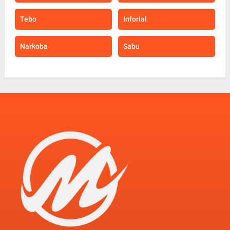
Tebo
Inforial
Narkoba
Sabu