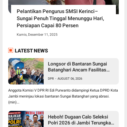
Pelantikan Pengurus SMSI Kerinci–
Sungai Penuh Tinggal Menunggu Hari,
Persiapan Capai 80 Persen
Kamis, Desember 11, 2025
LATEST NEWS
Longsor di Bantaran Sungai
Batanghari Ancam Fasilitas
Vital di Pasir Panjang, Edi
DPR
-
AUGUST 06, 2026
Purwanto Siap Perjuangkan
Pembangunan Turap
Anggota Komisi V DPR RI Edi Purwanto didampingi Ketua DPRD Kota
Jambi meninjau lokasi bantaran Sungai Batanghari yang abrasi.
(min)...
Heboh! Dugaan Calo Seleksi
Polri 2026 di Jambi Terungkap,