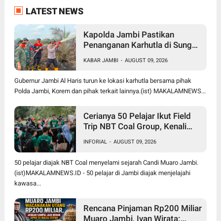
LATEST NEWS
Kapolda Jambi Pastikan
Penanganan Karhutla di Sungai
Gelam Terus Dilakukan, Sinergi
KABAR JAMBI
-
AUGUST 09, 2026
TNI-Polri dan BPBD Diperkuat
Gubernur Jambi Al Haris turun ke lokasi karhutla bersama pihak
Polda Jambi, Korem dan pihak terkait lainnya.(ist) MAKALAMNEWS...
Cerianya 50 Pelajar Ikut Field
Trip NBT Coal Group, Kenali
Sejarah dan Budaya Muaro
INFORIAL
-
AUGUST 09, 2026
Jambi
50 pelajar diajak NBT Coal menyelami sejarah Candi Muaro Jambi.
(ist)MAKALAMNEWS.ID - 50 pelajar di Jambi diajak menjelajahi
kawasa...
Rencana Pinjaman Rp200 Miliar
Muaro Jambi, Ivan Wirata: