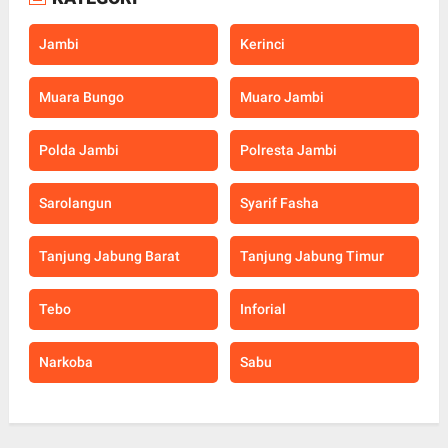
Jambi
Kerinci
Muara Bungo
Muaro Jambi
Polda Jambi
Polresta Jambi
Sarolangun
Syarif Fasha
Tanjung Jabung Barat
Tanjung Jabung Timur
Tebo
Inforial
Narkoba
Sabu