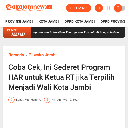
SITEMAP
PROVINSI JAMBI
KOTA JAMBI
DPRD KOTA JAMBI
DPRD PROVINSI
BERITA
Kapolda Jambi Pastikan Penanganan Karhutla di Sungai Gelam Terus Dilakukan, S
TERKINI
Beranda
Pilwako Jambi
Coba Cek, Ini Sederet Program
HAR untuk Ketua RT jika Terpilih
Menjadi Wali Kota Jambi
Editor: Rudi Hartono
Minggu, Mei 12, 2024