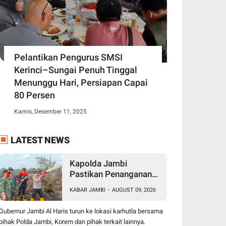
Pelantikan Pengurus SMSI
Kerinci–Sungai Penuh Tinggal
Menunggu Hari, Persiapan Capai
80 Persen
Kamis, Desember 11, 2025
LATEST NEWS
Kapolda Jambi
Pastikan Penanganan
Karhutla di Sungai
KABAR JAMBI
-
AUGUST 09, 2026
Gelam Terus Dilakukan,
Sinergi TNI-Polri dan
Gubernur Jambi Al Haris turun ke lokasi karhutla bersama
BPBD Diperkuat
pihak Polda Jambi, Korem dan pihak terkait lainnya.