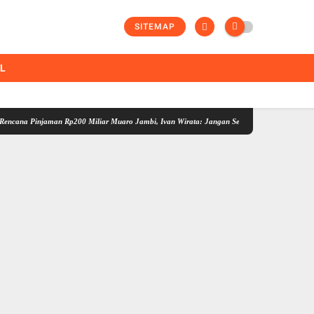
SITEMAP
AL
jaman Rp200 Miliar Muaro Jambi, Ivan Wirata: Jangan Sekadar Berutang, Harus jadi Inves