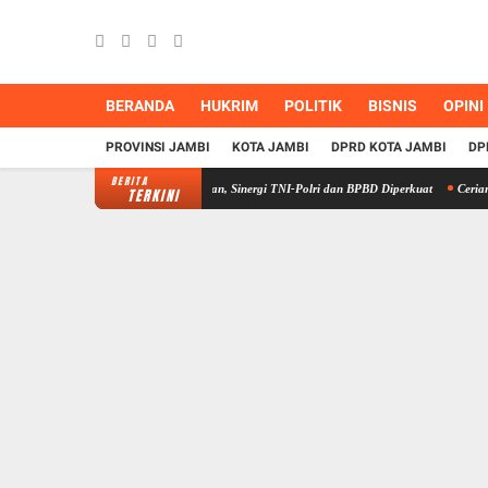
BERANDA
HUKRIM
POLITIK
BISNIS
OPINI
PROVINSI JAMBI
KOTA JAMBI
DPRD KOTA JAMBI
DP
BERITA
Sungai Gelam Terus Dilakukan, Sinergi TNI-Polri dan BPBD Diperkuat
Cerianya 50 Pela
TERKINI