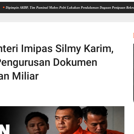
 AKBP, Tim Paminal Mabes Polri Lakukan Pendalaman Dugaan Penipuan Rekrutmen Bintara
eri Imipas Silmy Karim,
Pengurusan Dokumen
an Miliar