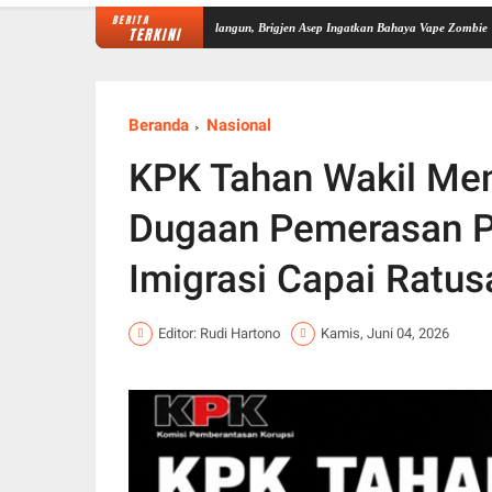
BERITA
rkuat Sinergi P4GN di Sarolangun, Brigjen Asep Ingatkan Bahaya Vape Zombie
Dipimpin
TERKINI
Beranda
Nasional
KPK Tahan Wakil Ment
Dugaan Pemerasan 
Imigrasi Capai Ratus
Editor: Rudi Hartono
Kamis, Juni 04, 2026