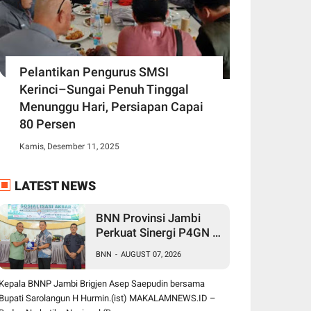
Pelantikan Pengurus SMSI
Kerinci–Sungai Penuh Tinggal
Menunggu Hari, Persiapan Capai
80 Persen
Kamis, Desember 11, 2025
LATEST NEWS
BNN Provinsi Jambi
Perkuat Sinergi P4GN di
Sarolangun, Brigjen
BNN
-
AUGUST 07, 2026
Asep Ingatkan Bahaya
Vape Zombie
Kepala BNNP Jambi Brigjen Asep Saepudin bersama
Bupati Sarolangun H Hurmin.(ist) MAKALAMNEWS.ID –