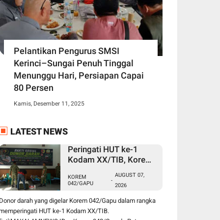
Pelantikan Pengurus SMSI
Kerinci–Sungai Penuh Tinggal
Menunggu Hari, Persiapan Capai
80 Persen
Kamis, Desember 11, 2025
LATEST NEWS
Peringati HUT ke-1
Kodam XX/TIB, Korem
042/Gapu Gelar Donor
AUGUST 07,
KOREM
Darah untuk Bantu
-
042/GAPU
2026
Penuhi Kebutuhan
Masyarakat
Donor darah yang digelar Korem 042/Gapu dalam rangka
memperingati HUT ke-1 Kodam XX/TIB.