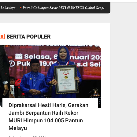
Patroli Gabungan Sasar PETI di UNESCO Global Geopark Merangin, Polisi Amankan Pera
BERITA POPULER
Diprakarsai Hesti Haris, Gerakan
Jambi Berpantun Raih Rekor
MURI Himpun 104.005 Pantun
Melayu