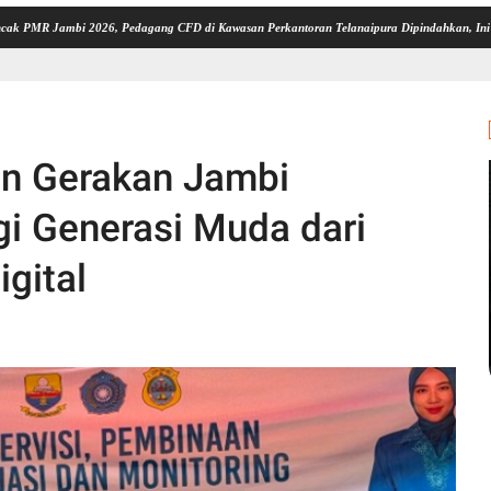
i 2026, Pedagang CFD di Kawasan Perkantoran Telanaipura Dipindahkan, Ini Lokasinya
an Gerakan Jambi
gi Generasi Muda dari
igital