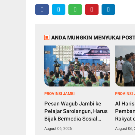
ANDA MUNGKIN MENYUKAI POST
PROVINSI JAMBI
PROVINSI 
Pesan Wagub Jambi ke
Al Haris
Pelajar Sarolangun, Harus
Pemban
Bijak Bermedia Sosial
Rakyat 
untuk Cegah Radikalisme
Green C
August 06, 2026
August 06,
dan Perundungan
bagi Ma