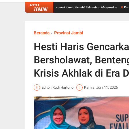
BERITA
42/Gapu Gelar Donor Darah untuk Bantu Penuhi Kebutuhan Masyarakat
Puncak PMR Jamb
TERKINI
Beranda
Provinsi Jambi
Hesti Haris Gencark
Bersholawat, Benten
Krisis Akhlak di Era D
Editor: Rudi Hartono
Kamis, Juni 11, 2026