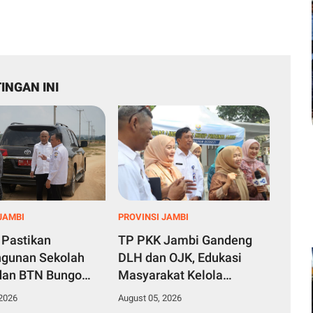
INGAN INI
JAMBI
PROVINSI JAMBI
 Pastikan
TP PKK Jambi Gandeng
gunan Sekolah
DLH dan OJK, Edukasi
dan BTN Bungo
Masyarakat Kelola
ity Beri Manfaat
Sampah hingga Hindari
 2026
August 05, 2026
syarakat
Investasi Ilegal