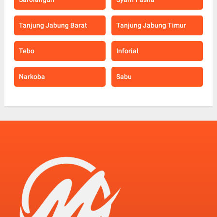
Tanjung Jabung Barat
Tanjung Jabung Timur
Tebo
Inforial
Narkoba
Sabu