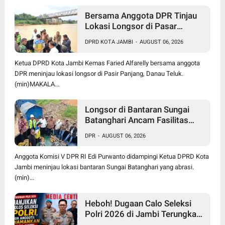
Bersama Anggota DPR Tinjau
Lokasi Longsor di Pasar
Panjang, Ketua DPRD Kota
DPRD KOTA JAMBI
-
AUGUST 06, 2026
Jambi Dorong Pusat Bangun
Turap Sungai Batanghari
Ketua DPRD Kota Jambi Kemas Faried Alfarelly bersama anggota
DPR meninjau lokasi longsor di Pasir Panjang, Danau Teluk.
(min)MAKALA...
Longsor di Bantaran Sungai
Batanghari Ancam Fasilitas
Vital di Pasir Panjang, Edi
DPR
-
AUGUST 06, 2026
Purwanto Siap Perjuangkan
Pembangunan Turap
Anggota Komisi V DPR RI Edi Purwanto didampingi Ketua DPRD Kota
Jambi meninjau lokasi bantaran Sungai Batanghari yang abrasi.
(min)...
Heboh! Dugaan Calo Seleksi
Polri 2026 di Jambi Terungkap,
12 Orang jadi Korban, 2