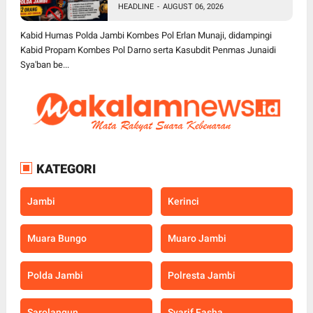
HEADLINE
-
AUGUST 06, 2026
Anggota Diamankan
Kabid Humas Polda Jambi Kombes Pol Erlan Munaji, didampingi
Kabid Propam Kombes Pol Darno serta Kasubdit Penmas Junaidi
Sya'ban be...
KATEGORI
Jambi
Kerinci
Muara Bungo
Muaro Jambi
Polda Jambi
Polresta Jambi
Sarolangun
Syarif Fasha