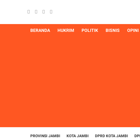
BERANDA
HUKRIM
POLITIK
BISNIS
OPINI
PROVINSI JAMBI
KOTA JAMBI
DPRD KOTA JAMBI
DP