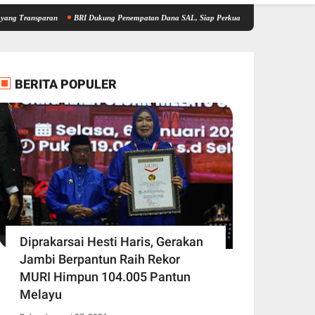
sparan
BRI Dukung Penempatan Dana SAL, Siap Perkuat Kredit UMKM dan Sektor Produk
BERITA POPULER
Diprakarsai Hesti Haris, Gerakan
Jambi Berpantun Raih Rekor
MURI Himpun 104.005 Pantun
Melayu