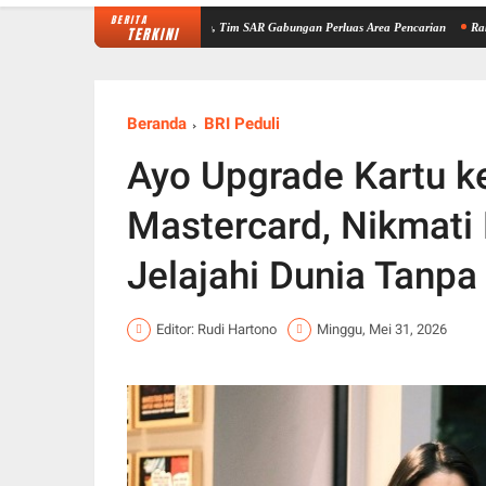
BERITA
Zaimah di Sungai Nalo Tantan, Tim SAR Gabungan Perluas Area Pencarian
Rakernis Keu
TERKINI
Beranda
BRI Peduli
Ayo Upgrade Kartu ke
Mastercard, Nikmati
Jelajahi Dunia Tanpa
Editor: Rudi Hartono
Minggu, Mei 31, 2026