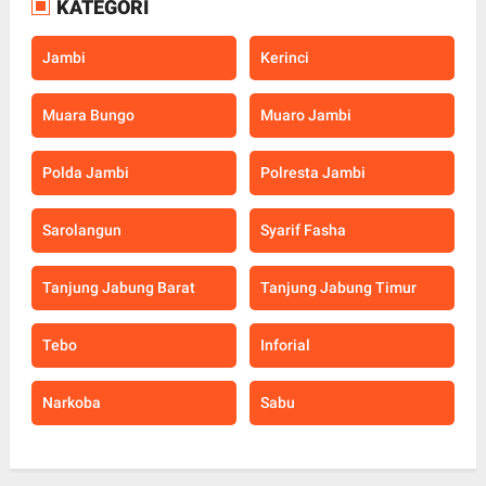
KATEGORI
Jambi
Kerinci
Muara Bungo
Muaro Jambi
Polda Jambi
Polresta Jambi
Sarolangun
Syarif Fasha
Tanjung Jabung Barat
Tanjung Jabung Timur
Tebo
Inforial
Narkoba
Sabu