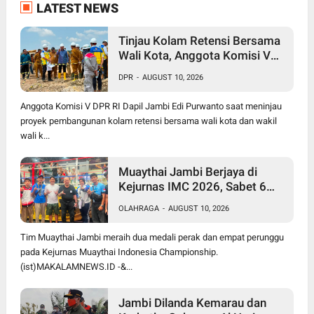
LATEST NEWS
Tinjau Kolam Retensi Bersama
Wali Kota, Anggota Komisi V
DPR RI Edi Purwanto: Semoga
DPR
-
AUGUST 10, 2026
jadi Solusi Kota Jambi Bebas
Banjir
Anggota Komisi V DPR RI Dapil Jambi Edi Purwanto saat meninjau
proyek pembangunan kolam retensi bersama wali kota dan wakil
wali k...
Muaythai Jambi Berjaya di
Kejurnas IMC 2026, Sabet 6
Medali dan 2 Sertifikasi
OLAHRAGA
-
AUGUST 10, 2026
Nasional
Tim Muaythai Jambi meraih dua medali perak dan empat perunggu
pada Kejurnas Muaythai Indonesia Championship.
(ist)MAKALAMNEWS.ID -&...
Jambi Dilanda Kemarau dan