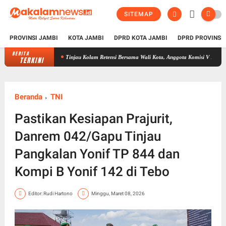
SITEMAP
PROVINSI JAMBI
KOTA JAMBI
DPRD KOTA JAMBI
DPRD PROVINSI
BERITA
Tinjau Kolam Retensi Bersama Wali Kota, Anggota Komisi V DPR RI Edi Purwa
TERKINI
Beranda
TNI
Pastikan Kesiapan Prajurit,
Danrem 042/Gapu Tinjau
Pangkalan Yonif TP 844 dan
Kompi B Yonif 142 di Tebo
Editor: Rudi Hartono
Minggu, Maret 08, 2026