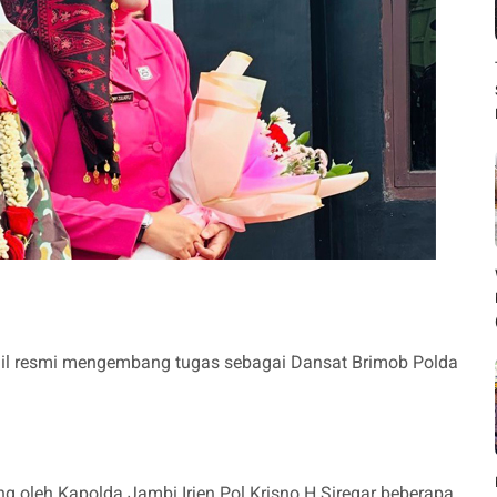
mail resmi mengembang tugas sebagai Dansat Brimob Polda
g oleh Kapolda Jambi Irjen Pol Krisno H Siregar beberapa