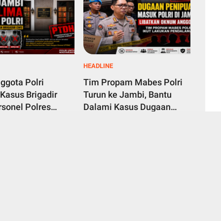
HEADLINE
ggota Polri
Tim Propam Mabes Polri
 Kasus Brigadir
Turun ke Jambi, Bantu
sonel Polres
Dalami Kasus Dugaan
 Jabung Timur
Penipuan Rekrutmen
 2026
August 07, 2026
a Dipecat
Bintara Polri 2026