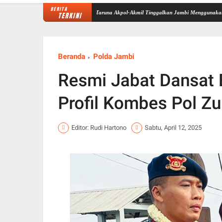
BERITA
026 di Sekolah Rakyat Selesai, Taruna Akpol-Akmil Tinggalkan Jambi Menggunakan Hercule
TERKINI
Beranda
Polda Jambi
Resmi Jabat Dansat 
Profil Kombes Pol Zul
Editor: Rudi Hartono
Sabtu, April 12, 2025