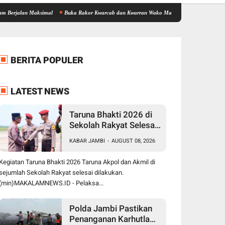
lan Maksimal
Buka Rakor Kwarcab dan Kwarran Wako Maulana Siapkan Jalur Prestasi S
BERITA POPULER
LATEST NEWS
Taruna Bhakti 2026 di
Sekolah Rakyat Selesai,
Taruna Akpol-Akmil
KABAR JAMBI
-
AUGUST 08, 2026
Tinggalkan Jambi
Menggunakan Hercules
Kegiatan Taruna Bhakti 2026 Taruna Akpol dan Akmil di
A-7305
sejumlah Sekolah Rakyat selesai dilakukan.
(min)MAKALAMNEWS.ID - Pelaksa...
Polda Jambi Pastikan
Penanganan Karhutla