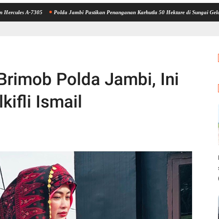
s A-7305
Polda Jambi Pastikan Penanganan Karhutla 50 Hektare di Sungai Gelam Berja
Brimob Polda Jambi, Ini
kifli Ismail