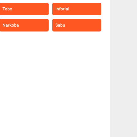
Tebo
Inforial
Narkoba
Sabu