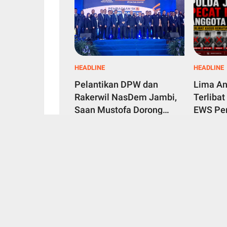
HEADLINE
HEADLINE
Pelantikan DPW dan
Lima An
Rakerwil NasDem Jambi,
Terlibat
Saan Mustofa Dorong
EWS Per
Kader Tingkatkan
Tanjung
August 08, 2026
August 08,
Perolehan Kursi 2029
Akhirny
Target Tembus 4 Besar