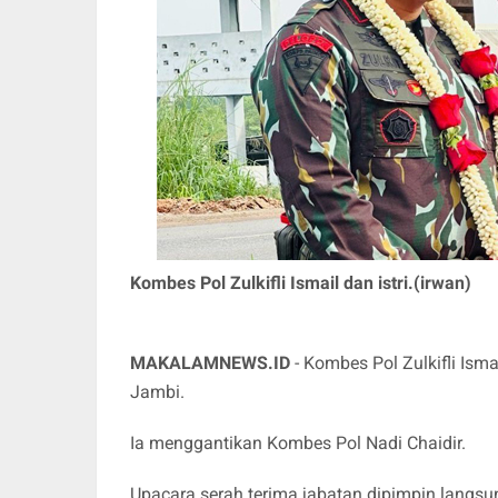
Kombes Pol Zulkifli Ismail dan istri.(irwan)
MAKALAMNEWS.ID
- Kombes Pol Zulkifli Is
Jambi.
Ia menggantikan Kombes Pol Nadi Chaidir.
Upacara serah terima jabatan dipimpin langsun