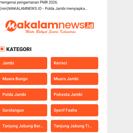
mengenai pengamanan PMR 2026.
(min)MAKALAMNEWS.ID - Polda Jambi menyiapka...
KATEGORI
Jambi
Kerinci
Muara Bungo
Muaro Jambi
Polda Jambi
Polresta Jambi
Sarolangun
Syarif Fasha
Tanjung Jabung Barat
Tanjung Jabung Timur