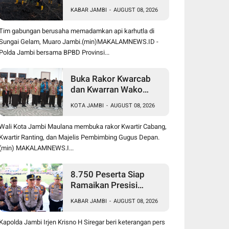
50 Hektare di Sungai
KABAR JAMBI
-
AUGUST 08, 2026
Gelam Berjalan
Maksimal
Tim gabungan berusaha memadamkan api karhutla di
Sungai Gelam, Muaro Jambi.(min)MAKALAMNEWS.ID -
Polda Jambi bersama BPBD Provinsi...
Buka Rakor Kwarcab
dan Kwarran Wako
Maulana Siapkan Jalur
KOTA JAMBI
-
AUGUST 08, 2026
Prestasi SPMB, Kemas
Faried Targetkan 1.000
Wali Kota Jambi Maulana membuka rakor Kwartir Cabang,
Pramuka Garuda
Kwartir Ranting, dan Majelis Pembimbing Gugus Depan.
(min) MAKALAMNEWS.I...
8.750 Peserta Siap
Ramaikan Presisi
Merdeka Run 2026,
KABAR JAMBI
-
AUGUST 08, 2026
Polda Jambi Turunkan
1.848 Personel untuk
Kapolda Jambi Irjen Krisno H Siregar beri keterangan pers
Pengamanan