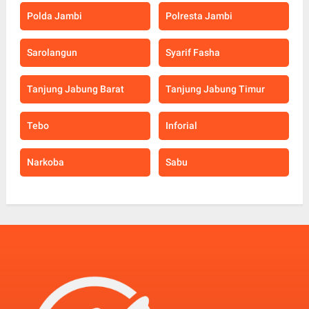
Polda Jambi
Polresta Jambi
Sarolangun
Syarif Fasha
Tanjung Jabung Barat
Tanjung Jabung Timur
Tebo
Inforial
Narkoba
Sabu