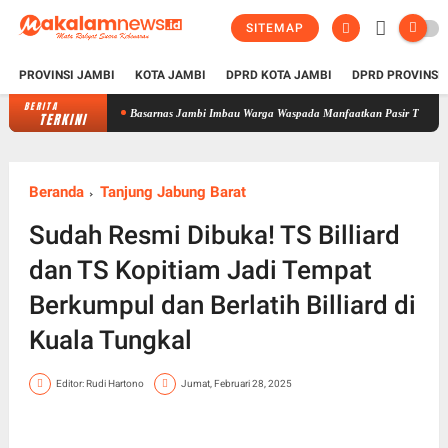
SITEMAP
PROVINSI JAMBI
KOTA JAMBI
DPRD KOTA JAMBI
DPRD PROVINSI
BERITA
Basarnas Jambi Imbau Warga Waspada Manfaatkan Pasir Timbul di Sungai B
TERKINI
Beranda
Tanjung Jabung Barat
Sudah Resmi Dibuka! TS Billiard
dan TS Kopitiam Jadi Tempat
Berkumpul dan Berlatih Billiard di
Kuala Tungkal
Editor: Rudi Hartono
Jumat, Februari 28, 2025