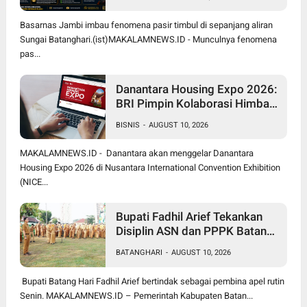
Basarnas Jambi imbau fenomena pasir timbul di sepanjang aliran
Sungai Batanghari.(ist)MAKALAMNEWS.ID - Munculnya fenomena
pas...
Danantara Housing Expo 2026:
BRI Pimpin Kolaborasi Himbara
Perkuat Pembiayaan
BISNIS
-
AUGUST 10, 2026
Perumahan
MAKALAMNEWS.ID - Danantara akan menggelar Danantara
Housing Expo 2026 di Nusantara International Convention Exhibition
(NICE...
Bupati Fadhil Arief Tekankan
Disiplin ASN dan PPPK Batang
Hari untuk Tingkatkan
BATANGHARI
-
AUGUST 10, 2026
Pelayanan Publik
Bupati Batang Hari Fadhil Arief bertindak sebagai pembina apel rutin
Senin. MAKALAMNEWS.ID – Pemerintah Kabupaten Batan...