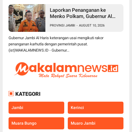
Laporkan Penanganan ke
Menko Polkam, Gubernur Al
Haris Pastikan Tim Terus
PROVINSI JAMBI
-
AUGUST 10, 2026
Berjibaku Padamkan Karhutla
Gubernur Jambi Al Haris keterangan usai mengikuti rakor
penanganan karhutla dengan pemerintah pusat.
(ist)MAKALAMNEWS.ID - Gubernur...
KATEGORI
Jambi
Kerinci
Muara Bungo
Muaro Jambi